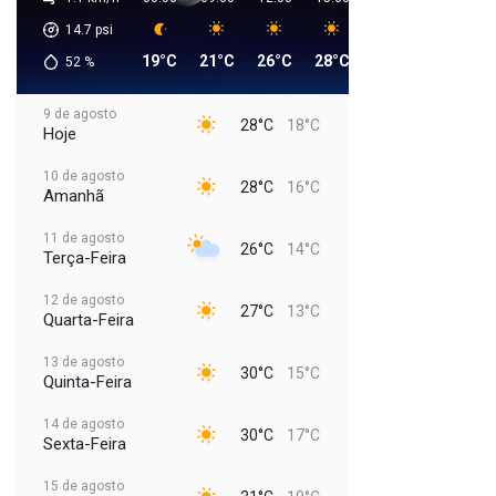
14.7
psi
19°C
21°C
26°C
28°C
25°C
21°C
1
52
%
9 de agosto
28°C
18°C
Hoje
10 de agosto
28°C
16°C
Amanhã
11 de agosto
26°C
14°C
Terça-Feira
12 de agosto
27°C
13°C
Quarta-Feira
13 de agosto
30°C
15°C
Quinta-Feira
14 de agosto
30°C
17°C
Sexta-Feira
15 de agosto