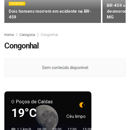
CIDADES
BR-459 seg
Dois homens morrem em acidente na BR-
desmoronam
459
MG
Home
Categoria
Congonhal
Congonhal
Sem conteúdo disponível
Poços de Caldas
19°C
Céu limpo
1.1 km/h
06:00
09:00
12:00
15:00
18:00
21:00
0