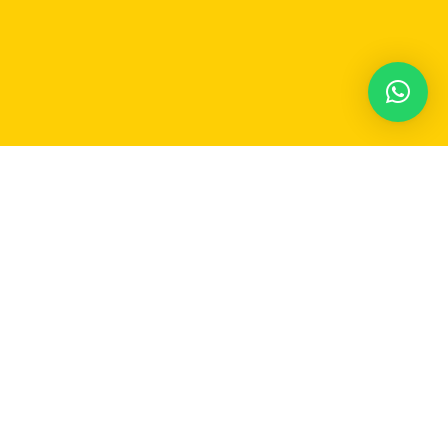
Participe do nosso grupo no Whatsapp e receba
em
tempo real
as notícias de Carmo do Rio Claro
e região!
JUNTAR-SE AO GRUPO DE WHATSAPP