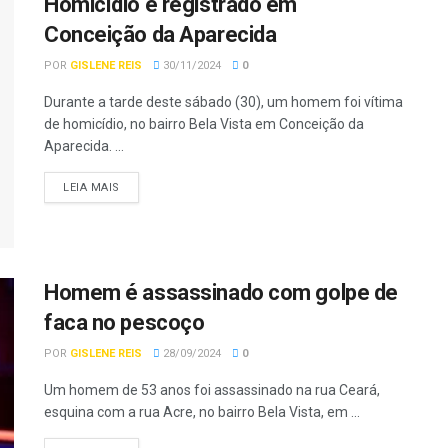
Homicídio é registrado em
Conceição da Aparecida
POR
GISLENE REIS
30/11/2024
0
Durante a tarde deste sábado (30), um homem foi vítima
de homicídio, no bairro Bela Vista em Conceição da
Aparecida. ...
LEIA MAIS
Homem é assassinado com golpe de
faca no pescoço
POR
GISLENE REIS
28/09/2024
0
Um homem de 53 anos foi assassinado na rua Ceará,
esquina com a rua Acre, no bairro Bela Vista, em ...