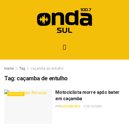
Home
Tag
caçamba de entulho
Tag:
caçamba de entulho
Motociclista morre após bater
DESTAQUE
em caçamba
POR
GISLENE REIS
29/12/2024