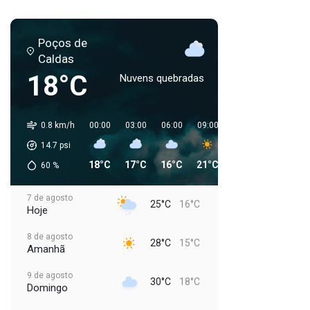
Poços de
Caldas
18°C
Nuvens quebradas
0.8 km/h
00:00
03:00
06:00
09:00
12:00
15:00
1
14.7
psi
18°C
17°C
16°C
21°C
28°C
28°C
2
60
%
7 de agosto
25°C
16°C
Hoje
8 de agosto
28°C
15°C
Amanhã
9 de agosto
30°C
18°C
Domingo