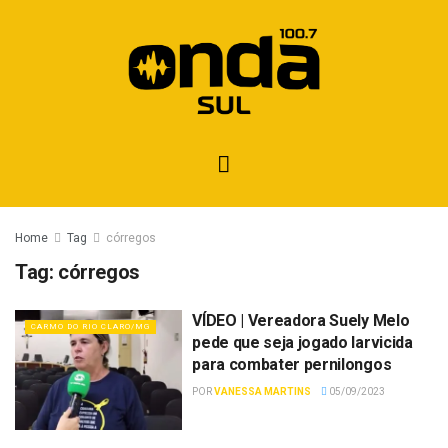
Home
Tag
córregos
Tag:
córregos
VÍDEO | Vereadora Suely Melo
CARMO DO RIO CLARO/MG
pede que seja jogado larvicida
para combater pernilongos
POR
VANESSA MARTINS
05/09/2023