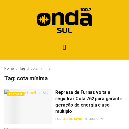
Home
Tag
cota mínima
Tag:
cota mínima
Represa de Furnas volta a
DESTAQUE
registrar Cota 762 para garantir
geração de energia e uso
múltiplo
POR
PAULOOTAVIO
03/02/2025