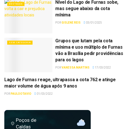
Nível do Lago de Furnas sobe,
DESTAQUE
mas segue abaixo da cota
mínima
POR
GISLENE REIS
03/01/2025
Grupos que lutam pela cota
SEM CATEGORIA
mínima e uso múltiplo de Furnas
vão a Brasília pedir providências
para os lagos
POR
VANESSA MARTINS
17/03/2022
Lago de Furnas reage, ultrapassa a cota 762 e atinge
CIDADE
maior volume de água após 9 anos
POR
PAULOOTAVIO
01/03/2022
Poços de
Caldas