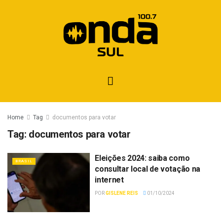
Home
Tag
documentos para votar
Tag:
documentos para votar
Eleições 2024: saiba como
BRASIL
consultar local de votação na
internet
POR
GISLENE REIS
01/10/2024