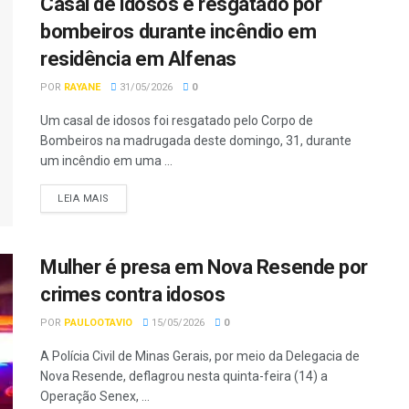
Casal de idosos é resgatado por
bombeiros durante incêndio em
residência em Alfenas
POR
RAYANE
31/05/2026
0
Um casal de idosos foi resgatado pelo Corpo de
Bombeiros na madrugada deste domingo, 31, durante
um incêndio em uma ...
LEIA MAIS
Mulher é presa em Nova Resende por
crimes contra idosos
POR
PAULOOTAVIO
15/05/2026
0
A Polícia Civil de Minas Gerais, por meio da Delegacia de
Nova Resende, deflagrou nesta quinta-feira (14) a
Operação Senex, ...