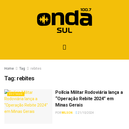
Home
Tag
rebites
Tag:
rebites
Polícia Militar Rodoviária lança a
DESTAQUE
“Operação Rebite 2024” em
Minas Gerais
POR
WILSON
21/10/2024