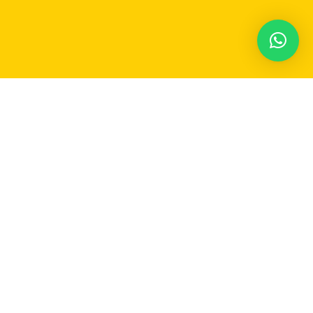
Participe do nosso grupo no Whatsapp e receba
em
tempo real
as notícias de Carmo do Rio Claro
e região!
JUNTAR-SE AO GRUPO DE WHATSAPP