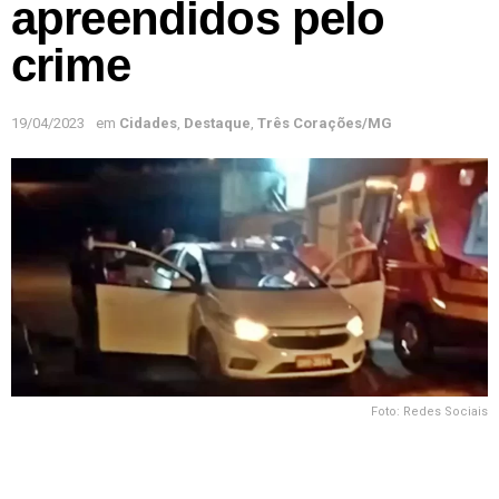
apreendidos pelo
crime
19/04/2023
em
Cidades
,
Destaque
,
Três Corações/MG
Foto: Redes Sociais