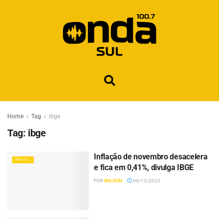
Home
Tag
ibge
Tag:
ibge
Inflação de novembro desacelera
BRASIL
e fica em 0,41%, divulga IBGE
POR
WILSON
09/12/2022