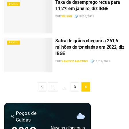
Taxa de desemprego recua para
BRASIL
11,2% em janeiro, diz IBGE
POR
WILSON
18/03/2022
Safra de grãos chegará a 261,6
BRASIL
milhões de toneladas em 2022, diz
IBGE
POR
VANESSA MARTINS
10/03/2022
1
…
3
4
Poços de
Caldas
Nuvens dispersas