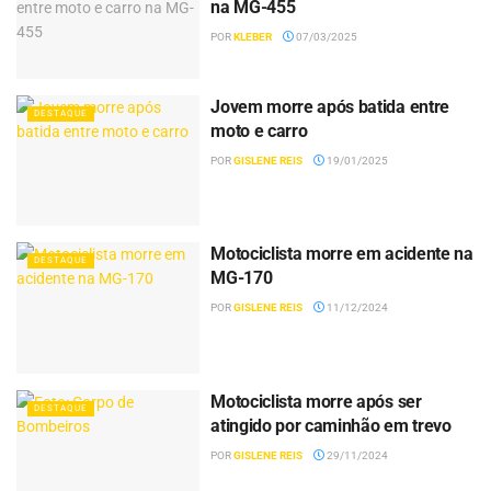
na MG-455
POR
KLEBER
07/03/2025
Jovem morre após batida entre
DESTAQUE
moto e carro
POR
GISLENE REIS
19/01/2025
Motociclista morre em acidente na
DESTAQUE
MG-170
POR
GISLENE REIS
11/12/2024
Motociclista morre após ser
DESTAQUE
atingido por caminhão em trevo
POR
GISLENE REIS
29/11/2024