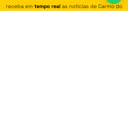
receba em
tempo real
as notícias de Carmo do
Rio Claro e região!
JUNTAR-SE AO GRUPO DE WHATSAPP
Contato
Vídeos
Promoção
Fala na Cara
Política de Privacidade