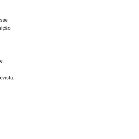
esse
uição
e.
evista.