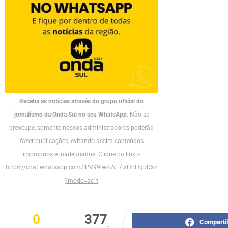
Receba as notícias através do grupo oficial do
jornalismo da Onda Sul no seu WhatsApp
. Não se
preocupe, somente nossos administradores poderão
fazer publicações, evitando assim conteúdos
impróprios e inadequados. Clique no link >
https://chat.whatsapp.com/IPV99iwzjAE7jxHhHgpD5z
?mode=ac_t
0
377
Comparti