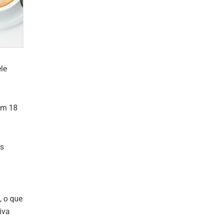
le
em 18
os
, o que
iva