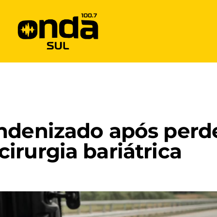
ndenizado após perd
irurgia bariátrica