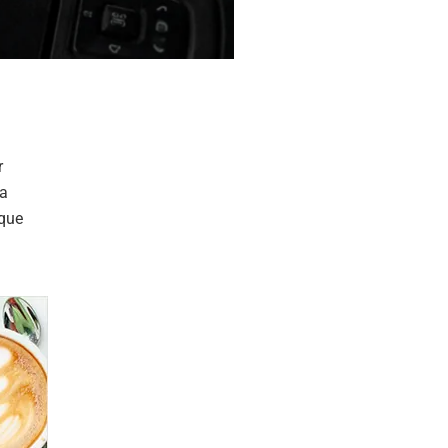
r
ia
 que