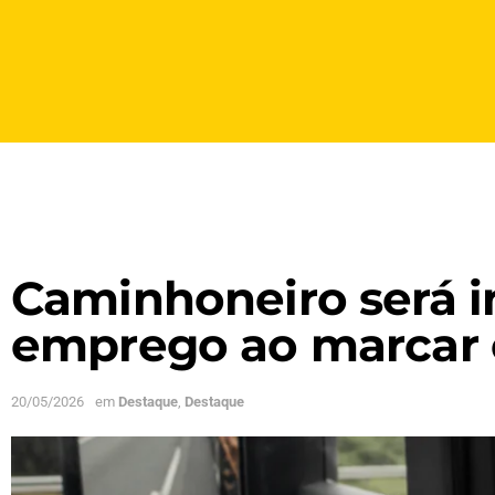
Caminhoneiro será i
emprego ao marcar c
20/05/2026
em
Destaque
,
Destaque