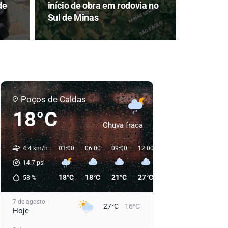
de
início de obra em rodovia no
Sul de Minas
Poços de Caldas
18°C
Chuva fraca
4.4 km/h
03:00
06:00
09:00
12:00
15:00
18:00
21:
14.7
psi
18°C
18°C
21°C
27°C
27°C
23°C
21
58
%
7 de agosto
27°C
16°C
Hoje