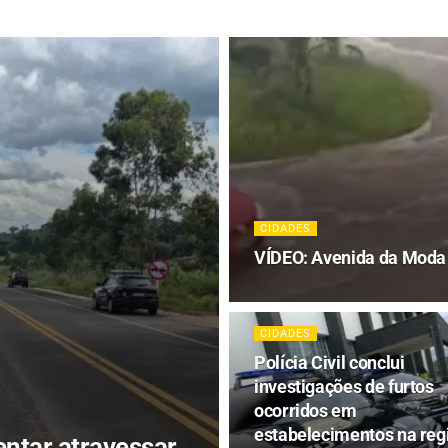
CIDADES
VÍDEO: Avenida da Moda 
CIDADES
Polícia Civil conclui
investigações de furtos
ocorridos em
estabelecimentos na reg
entar atravessar