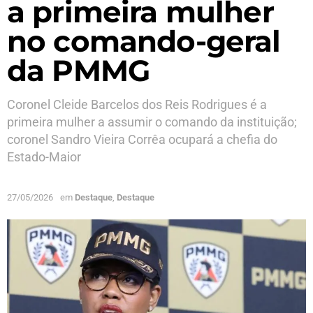
a primeira mulher
no comando-geral
da PMMG
Coronel Cleide Barcelos dos Reis Rodrigues é a
primeira mulher a assumir o comando da instituição;
coronel Sandro Vieira Corrêa ocupará a chefia do
Estado-Maior
27/05/2026
em
Destaque
,
Destaque