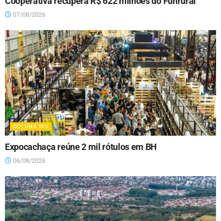
Cooperativa recupera R$ 622 milhões do Funrural
07/08/2026
COLUNA MG
Expocachaça reúne 2 mil rótulos em BH
06/08/2026