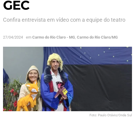
GEC
Confira entrevista em vídeo com a equipe do teatro
27/04/2024
em
Carmo do Rio Claro - MG
,
Carmo do Rio Claro/MG
Foto: Paulo Otávio/Onda Sul