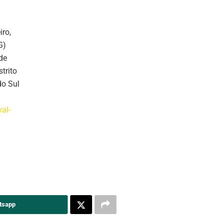
iro,
G)
de
trito
do Sul
al-
tsapp