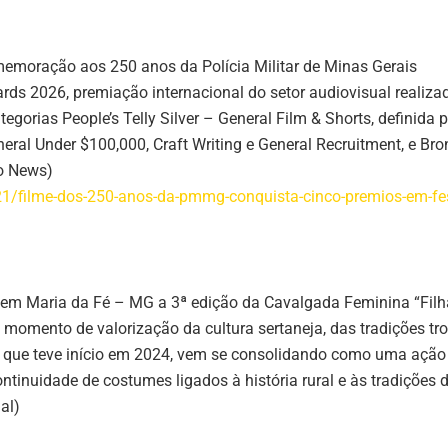
memoração aos 250 anos da Polícia Militar de Minas Gerais
rds 2026, premiação internacional do setor audiovisual realiza
egorias People’s Telly Silver – General Film & Shorts, definida 
eral Under $100,000, Craft Writing e General Recruitment, e Br
ão News)
1/filme-dos-250-anos-da-pmmg-conquista-cinco-premios-em-fes
a em Maria da Fé – MG a 3ª edição da Cavalgada Feminina “Filh
 momento de valorização da cultura sertaneja, das tradições tro
va, que teve início em 2024, vem se consolidando como uma ação
ontinuidade de costumes ligados à história rural e às tradições 
al)