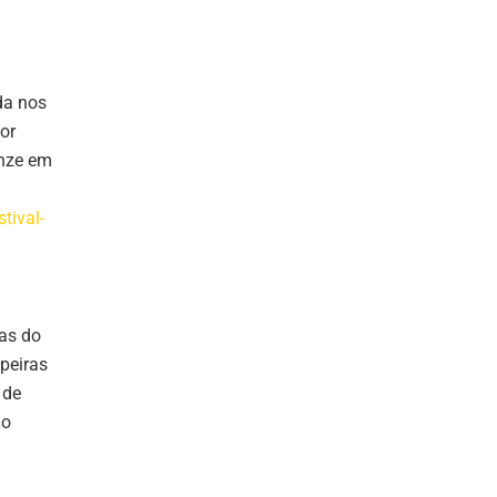
da nos
por
onze em
tival-
as do
peiras
 de
do