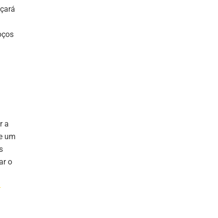
eçará
oços
r a
de um
s
ar o
-