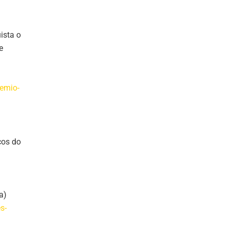
ista o
e
remio-
cos do
a)
s-