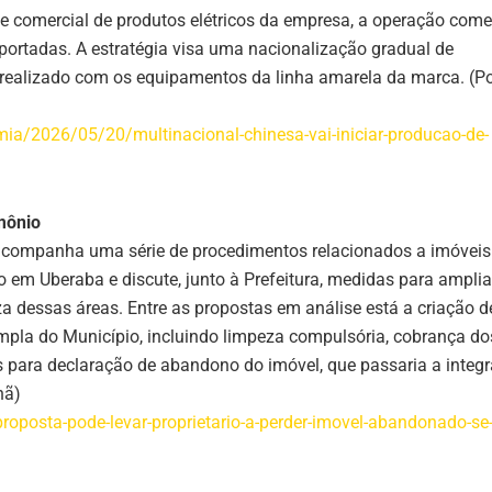
te comercial de produtos elétricos da empresa, a operação com
rtadas. A estratégia visa uma nacionalização gradual de
 realizado com os equipamentos da linha amarela da marca. (P
mia/2026/05/20/multinacional-chinesa-vai-iniciar-producao-de-
mônio
 acompanha uma série de procedimentos relacionados a imóveis
em Uberaba e discute, junto à Prefeitura, medidas para amplia
eza dessas áreas. Entre as propostas em análise está a criação 
mpla do Município, incluindo limpeza compulsória, cobrança do
is para declaração de abandono do imóvel, que passaria a integr
hã)
roposta-pode-levar-proprietario-a-perder-imovel-abandonado-se