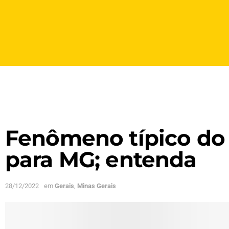
Fenômeno típico do 
para MG; entenda
28/12/2022
em
Gerais
,
Minas Gerais