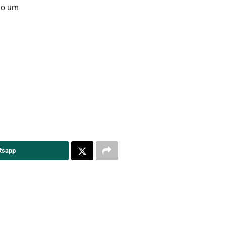
ndo um
tsapp