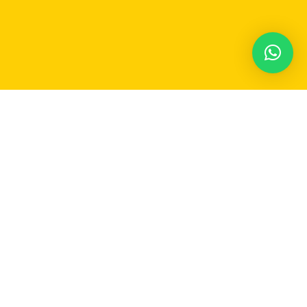
Participe do nosso grupo no Whatsapp e
receba em
tempo real
as notícias de Carmo do