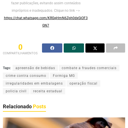
fazer publicações, evitando assim conteúdos
impróprios e inadequados. Clique no link –>
https://chat.whatsapp.com/KRGqHmN6Zph0dxGiOF3
GN7
0
COMPARTILHAMENTOS
Tags:
apreensão de bebidas
combate a fraudes comerciais
crime contra consumo
Formiga MG
irregularidades em embalagens
operação fiscal
policia civil
receita estadual
Relacionado
Posts