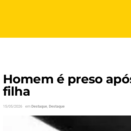
Homem é preso após 
filha
15/05/2026
em
Destaque
,
Destaque