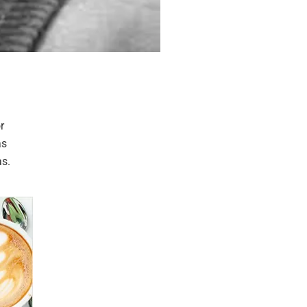
r
as
as.