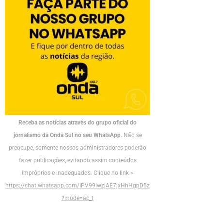
Receba as notícias através do grupo oficial do
jornalismo da Onda Sul no seu WhatsApp.
Não se
preocupe, somente nossos administradores poderão
fazer publicações, evitando assim conteúdos
impróprios e inadequados. Clique no link >
https://chat.whatsapp.com/IPV99iwzjAE7jxHhHgpD5z
?mode=ac_t