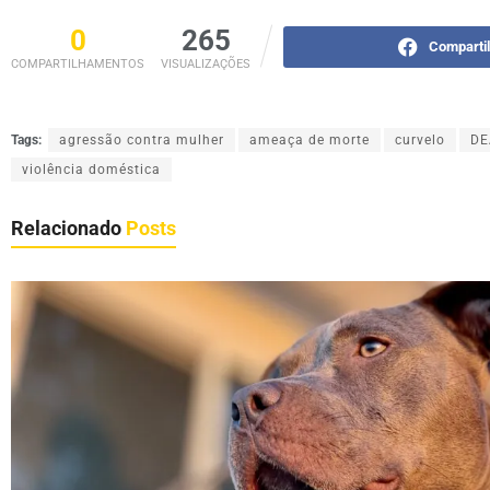
0
265
Comparti
COMPARTILHAMENTOS
VISUALIZAÇÕES
Tags:
agressão contra mulher
ameaça de morte
curvelo
D
violência doméstica
Relacionado
Posts