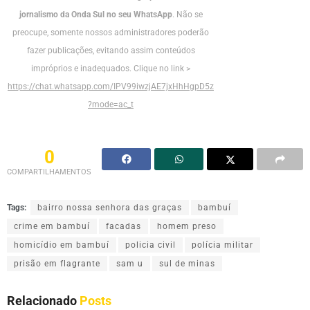
jornalismo da Onda Sul no seu WhatsApp
. Não se
preocupe, somente nossos administradores poderão
fazer publicações, evitando assim conteúdos
impróprios e inadequados. Clique no link >
https://chat.whatsapp.com/IPV99iwzjAE7jxHhHgpD5z
?mode=ac_t
0
COMPARTILHAMENTOS
Tags:
bairro nossa senhora das graças
bambuí
crime em bambuí
facadas
homem preso
homicídio em bambuí
policia civil
polícia militar
prisão em flagrante
sam u
sul de minas
Relacionado
Posts