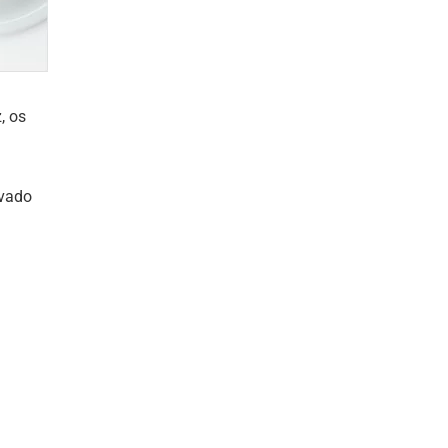
, os
evado