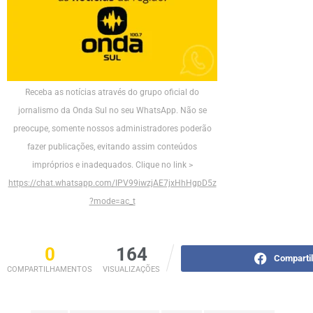
Receba as notícias através do grupo oficial do
jornalismo da Onda Sul no seu WhatsApp. Não se
preocupe, somente nossos administradores poderão
fazer publicações, evitando assim conteúdos
impróprios e inadequados. Clique no link >
https://chat.whatsapp.com/IPV99iwzjAE7jxHhHgpD5z
?mode=ac_t
0
164
Comparti
COMPARTILHAMENTOS
VISUALIZAÇÕES