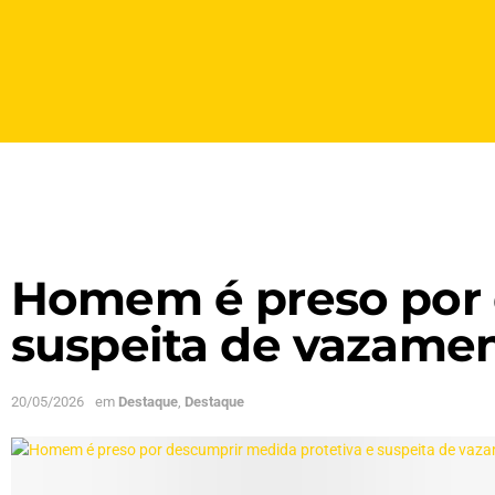
Homem é preso por 
suspeita de vazamen
20/05/2026
em
Destaque
,
Destaque