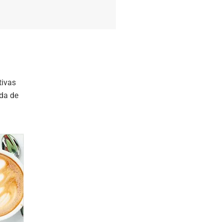
tivas
ada de