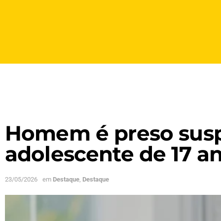
Homem é preso susp
adolescente de 17 a
23/05/2026
em
Destaque
,
Destaque