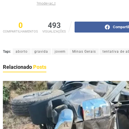
?mode=ac_t
0
493
Comparti
COMPARTILHAMENTOS
VISUALIZAÇÕES
Tags:
aborto
gravida
jovem
Minas Gerais
tentativa de a
Relacionado
Posts