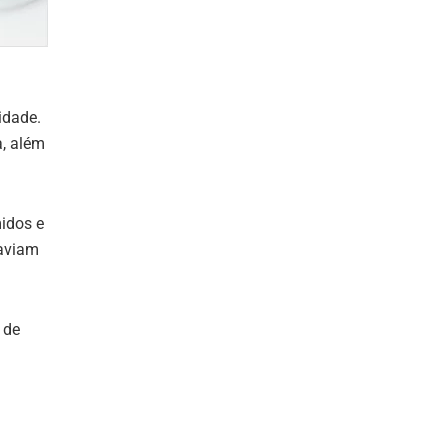
idade.
a, além
idos e
haviam
 de