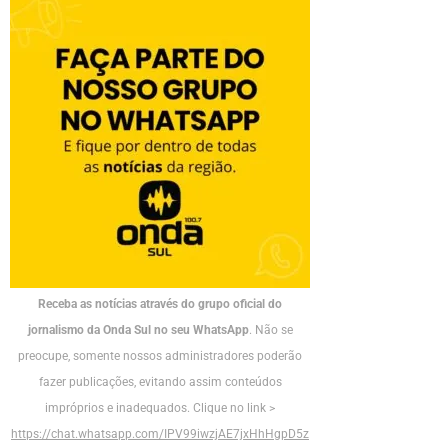
Receba as notícias através do grupo oficial do
jornalismo da Onda Sul no seu WhatsApp
. Não se
preocupe, somente nossos administradores poderão
fazer publicações, evitando assim conteúdos
impróprios e inadequados. Clique no link >
https://chat.whatsapp.com/IPV99iwzjAE7jxHhHgpD5z