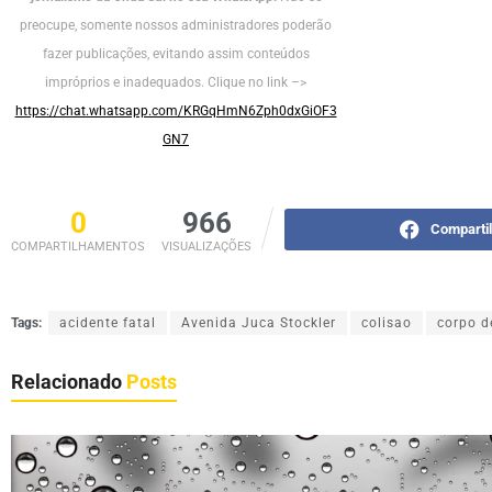
preocupe, somente nossos administradores poderão
fazer publicações, evitando assim conteúdos
impróprios e inadequados. Clique no link –>
https://chat.whatsapp.com/KRGqHmN6Zph0dxGiOF3
GN7
0
966
Comparti
COMPARTILHAMENTOS
VISUALIZAÇÕES
Tags:
acidente fatal
Avenida Juca Stockler
colisao
corpo d
Relacionado
Posts