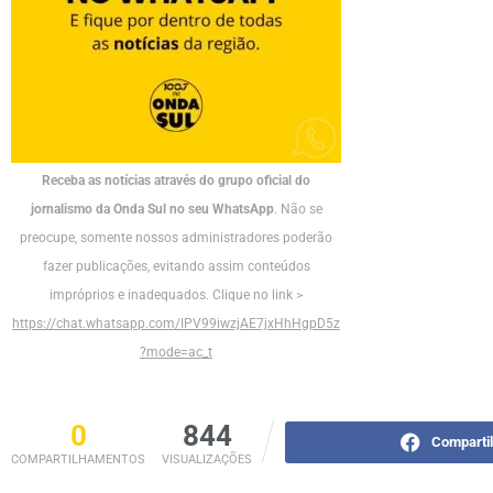
Receba as notícias através do grupo oficial do
jornalismo da Onda Sul no seu WhatsApp
. Não se
preocupe, somente nossos administradores poderão
fazer publicações, evitando assim conteúdos
impróprios e inadequados. Clique no link >
https://chat.whatsapp.com/IPV99iwzjAE7jxHhHgpD5z
?mode=ac_t
0
844
Comparti
COMPARTILHAMENTOS
VISUALIZAÇÕES