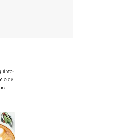
quinta-
eio de
sas