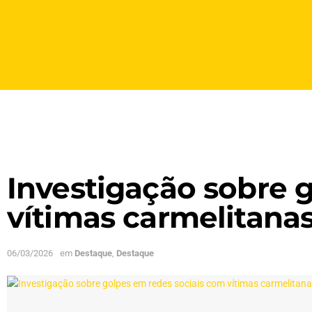
Investigação sobre 
vítimas carmelitana
06/03/2026
em
Destaque
,
Destaque