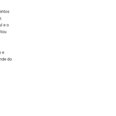
entos
s
l e o
itou
o e
ande do