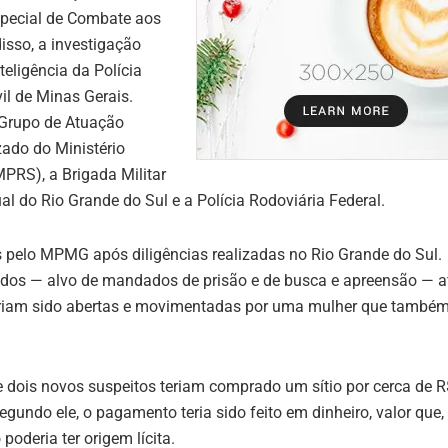
pecial de Combate aos
isso, a investigação
nteligência da
Polícia
vil de Minas Gerais
.
Grupo de Atuação
ado do Ministério
MPRS), a
Brigada Militar
al do Rio Grande do Sul
e a
Polícia Rodoviária Federal
.
 pelo MPMG após diligências realizadas no
Rio Grande do Sul
.
ados — alvo de mandados de prisão e de busca e apreensão — a
riam sido abertas e movimentadas por uma mulher que também
e dois novos suspeitos teriam comprado um sítio por cerca de 
undo ele, o pagamento teria sido feito em dinheiro, valor que,
oderia ter origem lícita.