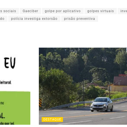
s sociais
Gaeciber
golpe por aplicativo
golpes virtuais
inv
edo
polícia investiga extorsão
prisão preventiva
DESTAQUE