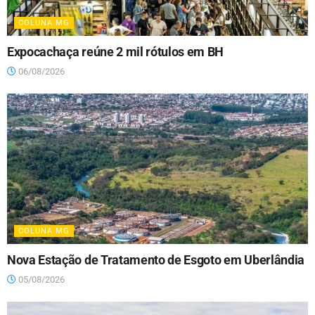
COLUNA MG
Expocachaça reúne 2 mil rótulos em BH
06/08/2026
COLUNA MG
Nova Estação de Tratamento de Esgoto em Uberlândia
05/08/2026