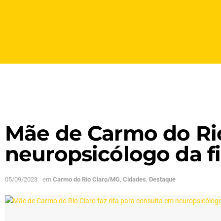
Mãe de Carmo do Rio 
neuropsicólogo da fi
05/09/2023
em
Carmo do Rio Claro/MG
,
Cidades
,
Destaque