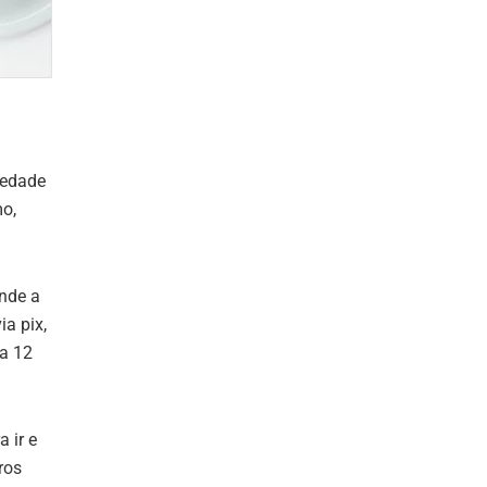
iedade
o,
ende a
a pix,
ia 12
 ir e
ros