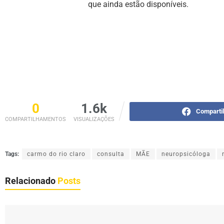
que ainda estão disponíveis.
0
1.6k
Comparti
COMPARTILHAMENTOS
VISUALIZAÇÕES
Tags:
carmo do rio claro
consulta
MÃE
neuropsicóloga
Relacionado
Posts