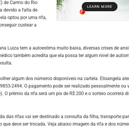
E) de Carmo do Rio
a devido a falta de
la optou por uma rifa,
onseguir custear a
ria Luiza tem a autoestima muito baixa, diversas crises de ans
dico também acredita que ela possa ter algum nível de autism
sulta.
colher algum dos números disponíveis na cartela. Elisangela at
9853-2494. O pagamento pode ser realizado pessoalmente ou vi
. O prêmio da rifa será um pix de R$ 200 e o sorteio ocorrerá d
 das rifas vai ser destinado a consulta da filha, transporte para
 que deve ser trocada. Veja abaixo imagem da rifa e dos núme