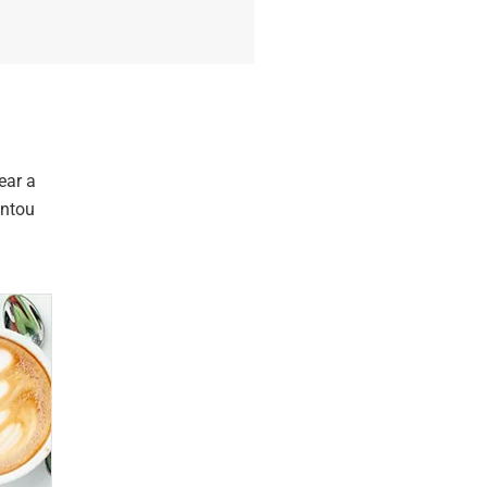
ear a
entou