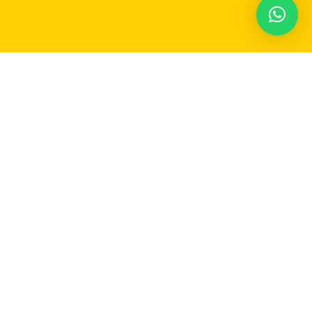
Participe do nosso grupo no Whatsapp e
receba em
tempo real
as notícias de Carmo do
Rio Claro e região!
JUNTAR-SE AO GRUPO DE WHATSAPP