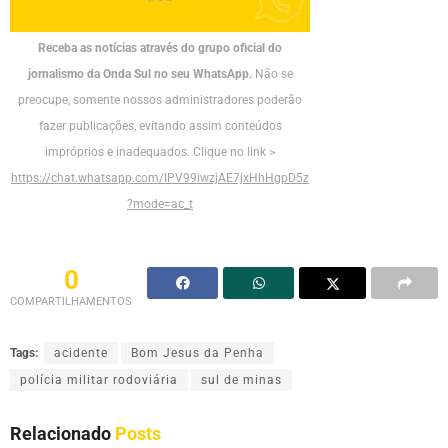
Receba as notícias através do grupo oficial do
jornalismo da Onda Sul no seu WhatsApp.
Não se
preocupe, somente nossos administradores poderão
fazer publicações, evitando assim conteúdos
impróprios e inadequados. Clique no link >
https://chat.whatsapp.com/IPV99iwzjAE7jxHhHgpD5z
?mode=ac_t
0
COMPARTILHAMENTOS
Tags:
acidente
Bom Jesus da Penha
polícia militar rodoviária
sul de minas
Relacionado
Posts