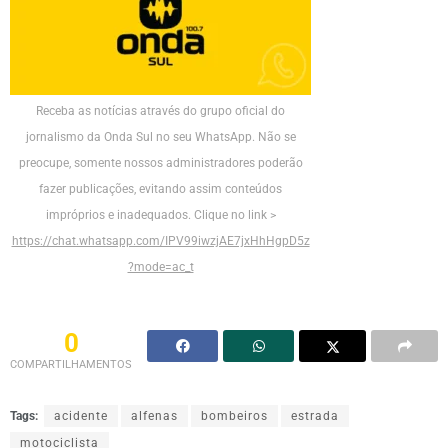
Receba as notícias através do grupo oficial do
jornalismo da Onda Sul no seu WhatsApp. Não se
preocupe, somente nossos administradores poderão
fazer publicações, evitando assim conteúdos
impróprios e inadequados. Clique no link >
https://chat.whatsapp.com/IPV99iwzjAE7jxHhHgpD5z
?mode=ac_t
0
COMPARTILHAMENTOS
Tags:
acidente
alfenas
bombeiros
estrada
motociclista