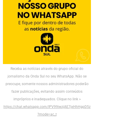
Receba as notícias através do grupo oficial do
jornalismo da Onda Sul no seu WhatsApp. Não se
preocupe, somente nossos administradores poderão
fazer publicações, evitando assim conteúdos
impróprios e inadequados. Clique no link >
https://chat.whatsapp.com/IPV99iwzjAE7jxHhHgpD5z
?mode=ac_t