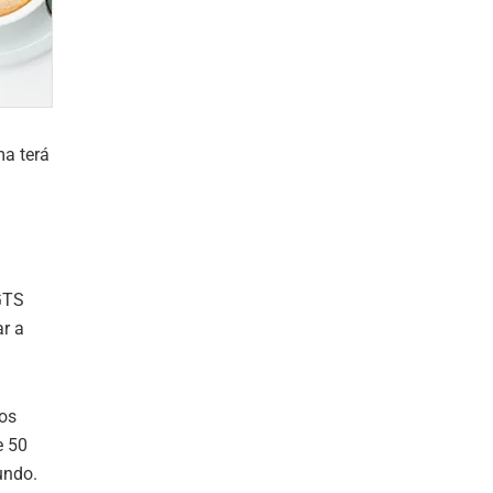
ma terá
GTS
ar a
ros
e 50
undo.