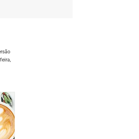
ersão
feira,