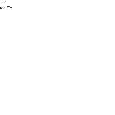
rica
or. Ele