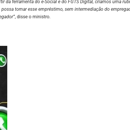
tir da ferramenta do e-Social e do FGTS Digital, criamos uma rub
aça, possa tomar esse empréstimo, sem intermediação do empregad
regador”
, disse o ministro.