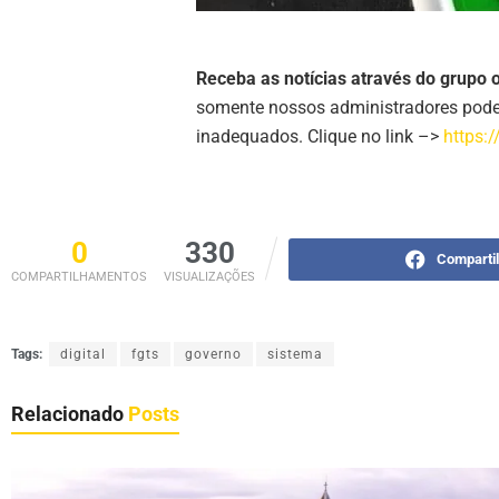
Receba as notícias através do grupo 
somente nossos administradores poder
inadequados. Clique no link –>
https:
0
330
Comparti
COMPARTILHAMENTOS
VISUALIZAÇÕES
Tags:
digital
fgts
governo
sistema
Relacionado
Posts