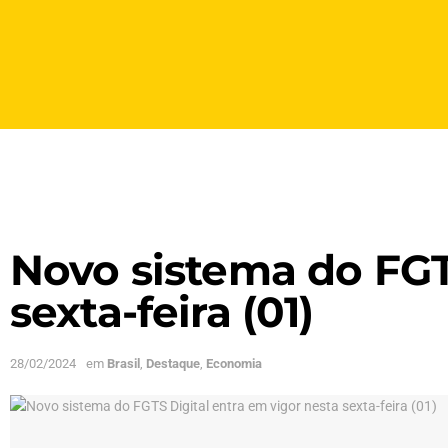
Novo sistema do FGT
sexta-feira (01)
28/02/2024
em
Brasil
,
Destaque
,
Economia