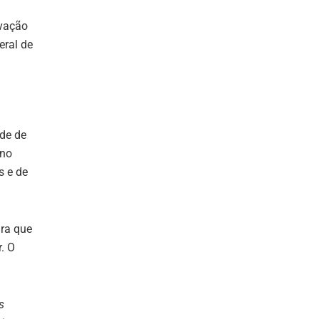
ovação
eral de
de de
 no
s e de
ara que
. O
s