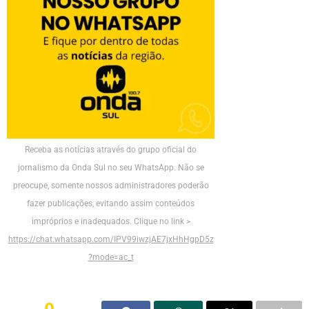
Receba as notícias através do grupo oficial do
jornalismo da Onda Sul no seu WhatsApp. Não se
preocupe, somente nossos administradores poderão
fazer publicações, evitando assim conteúdos
impróprios e inadequados. Clique no link >
https://chat.whatsapp.com/IPV99iwzjAE7jxHhHgpD5z
?mode=ac_t