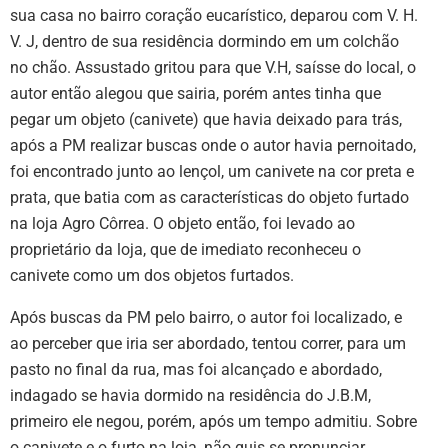
sua casa no bairro coração eucarístico, deparou com V. H.
V. J, dentro de sua residência dormindo em um colchão
no chão. Assustado gritou para que V.H, saísse do local, o
autor então alegou que sairia, porém antes tinha que
pegar um objeto (canivete) que havia deixado para trás,
após a PM realizar buscas onde o autor havia pernoitado,
foi encontrado junto ao lençol, um canivete na cor preta e
prata, que batia com as características do objeto furtado
na loja Agro Côrrea. O objeto então, foi levado ao
proprietário da loja, que de imediato reconheceu o
canivete como um dos objetos furtados.
Após buscas da PM pelo bairro, o autor foi localizado, e
ao perceber que iria ser abordado, tentou correr, para um
pasto no final da rua, mas foi alcançado e abordado,
indagado se havia dormido na residência do J.B.M,
primeiro ele negou, porém, após um tempo admitiu. Sobre
o canivete e o furto na loja, não quis se pronunciar.