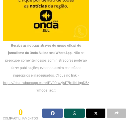
Receba as notícias através do grupo oficial do
jornalismo da Onda Sul no seu WhatsApp.
Não se
preocupe, somente nossos administradores poderão
fazer publicações, evitando assim conteúdos
impróprios e inadequados. Clique no link >
https://chat.whatsapp.com/IPV99iwzjAE7jxHhHgpD5z
?mode=ac_t
0
COMPARTILHAMENTOS