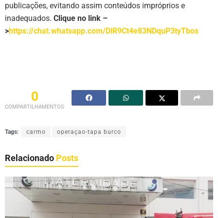
publicações, evitando assim conteúdos impróprios e
inadequados.
Clique no link –
>
https://chat.whatsapp.com/DlR9Ct4e83NDquP3tyTbos
0
COMPARTILHAMENTOS
Tags:
carmo
operaçao-tapa burco
Relacionado
Posts