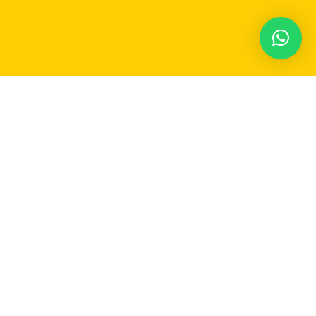
Participe do nosso grupo no Whatsapp e
receba em
tempo real
as notícias de Carmo do
Rio Claro e região!
JUNTAR-SE AO GRUPO DE WHATSAPP