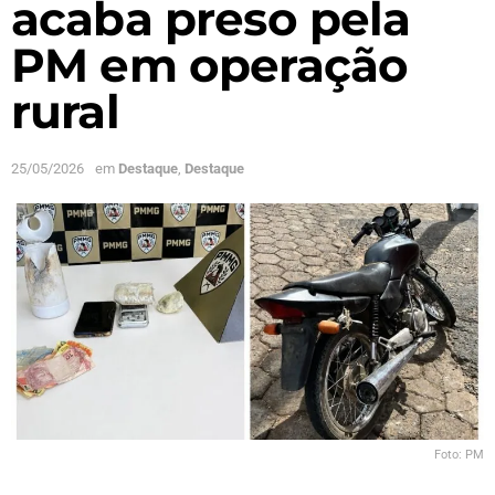
acaba preso pela
PM em operação
rural
25/05/2026
em
Destaque
,
Destaque
Foto: PM