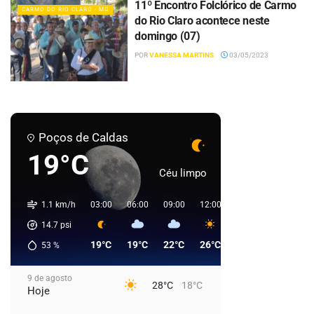
11º Encontro Folclórico de Carmo
CARMO DO RIO CLARO - MG
do Rio Claro acontece neste
domingo (07)
POR
VANESSA MARTINS
03/05/2023
Poços de Caldas
19°C
Céu limpo
1.1 km/h
03:00
06:00
09:00
12:00
15:00
18:00
2
14.7
psi
19°C
19°C
22°C
26°C
28°C
25°C
53
%
9 de agosto
28°C
18°C
Hoje