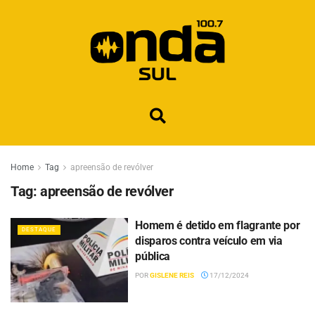
Home
Tag
apreensão de revólver
Tag:
apreensão de revólver
Homem é detido em flagrante por
DESTAQUE
disparos contra veículo em via
pública
POR
GISLENE REIS
17/12/2024