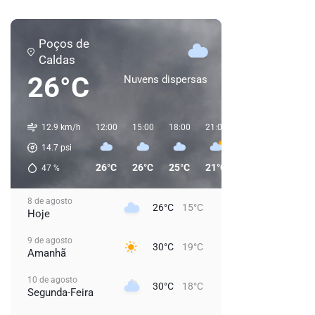
Poços de
Caldas
26°C
Nuvens dispersas
12.9 km/h
12:00
15:00
18:00
21:00
00:00
03:00
14.7
psi
26°C
26°C
25°C
21°C
20°C
20°C
47
%
8 de agosto
26°C
15°C
Hoje
9 de agosto
30°C
19°C
Amanhã
10 de agosto
30°C
18°C
Segunda-Feira