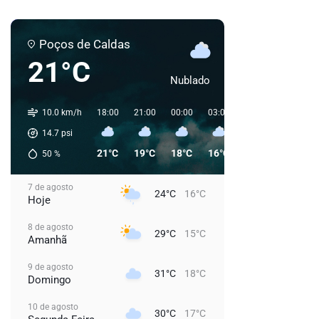
Poços de Caldas
21°C
Nublado
10.0 km/h
18:00
21:00
00:00
03:00
06:00
09:00
14.7
psi
21°C
19°C
18°C
16°C
16°C
21°C
50
%
7 de agosto
24°C
16°C
Hoje
8 de agosto
29°C
15°C
Amanhã
9 de agosto
31°C
18°C
Domingo
10 de agosto
30°C
17°C