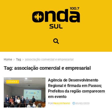
Home
Tag
associação comercial e empresarial
Tag:
associação comercial e empresarial
Agência de Desenvolvimento
CIDADES
Regional é firmada em Passos;
Prefeitos da região comparecem
em evento
POR
PAULOOTAVIO
03/02/2023