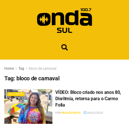
Home
Tag
bloco de carnaval
Tag:
bloco de carnaval
VÍDEO: Bloco criado nos anos 80,
DESTAQUE
Disritmia, retorna para o Carmo
Folia
POR
PAULOOTAVIO
28/02/2025