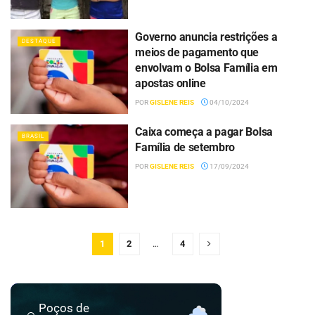
Governo anuncia restrições a
DESTAQUE
meios de pagamento que
envolvam o Bolsa Família em
apostas online
POR
GISLENE REIS
04/10/2024
Caixa começa a pagar Bolsa
BRASIL
Família de setembro
POR
GISLENE REIS
17/09/2024
1
2
…
4
Poços de