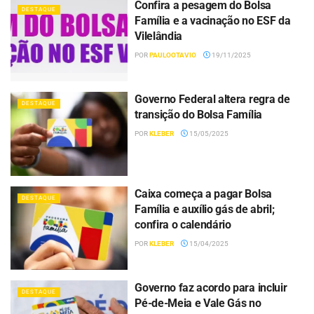
Confira a pesagem do Bolsa
DESTAQUE
Família e a vacinação no ESF da
Vilelândia
POR
PAULOOTAVIO
19/11/2025
Governo Federal altera regra de
DESTAQUE
transição do Bolsa Família
POR
KLEBER
15/05/2025
Caixa começa a pagar Bolsa
DESTAQUE
Família e auxílio gás de abril;
confira o calendário
POR
KLEBER
15/04/2025
Governo faz acordo para incluir
DESTAQUE
Pé-de-Meia e Vale Gás no