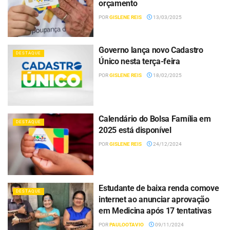
orçamento
POR
GISLENE REIS
13/03/2025
Governo lança novo Cadastro
DESTAQUE
Único nesta terça-feira
POR
GISLENE REIS
18/02/2025
Calendário do Bolsa Família em
DESTAQUE
2025 está disponível
POR
GISLENE REIS
24/12/2024
Estudante de baixa renda comove
DESTAQUE
internet ao anunciar aprovação
em Medicina após 17 tentativas
POR
PAULOOTAVIO
09/11/2024