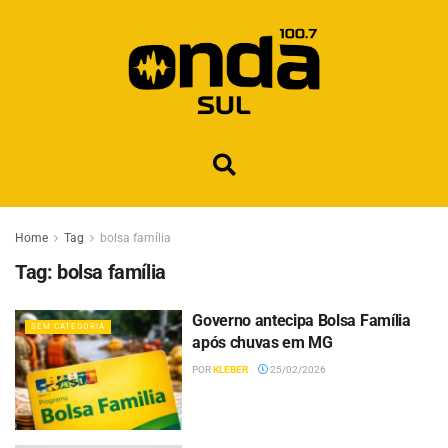
Home
Tag
bolsa família
Tag:
bolsa família
Governo antecipa Bolsa Família
SEM CATEGORIA
após chuvas em MG
POR
KLEBER
25/02/2026