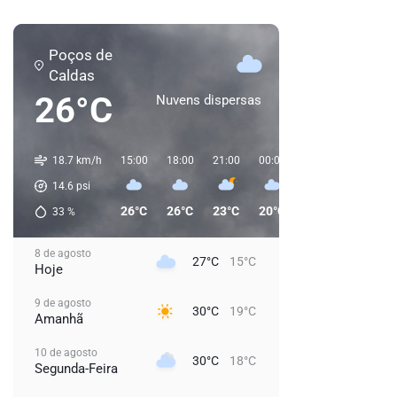
Poços de
Caldas
26°C
Nuvens dispersas
18.7 km/h
15:00
18:00
21:00
00:00
03:00
06:00
14.6
psi
26°C
26°C
23°C
20°C
20°C
20°C
33
%
8 de agosto
27°C
15°C
Hoje
9 de agosto
30°C
19°C
Amanhã
10 de agosto
30°C
18°C
Segunda-Feira