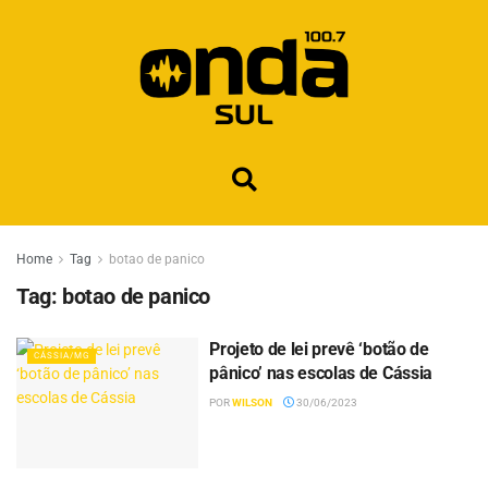
Home
Tag
botao de panico
Tag:
botao de panico
Projeto de lei prevê ‘botão de
CÁSSIA/MG
pânico’ nas escolas de Cássia
POR
WILSON
30/06/2023