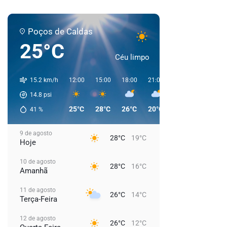
Poços de Caldas
25°C
Céu limpo
15.2 km/h
12:00
15:00
18:00
21:00
00:00
03:00
14.8
psi
25°C
28°C
26°C
20°C
19°C
18°C
41
%
9 de agosto
28°C
19°C
Hoje
10 de agosto
28°C
16°C
Amanhã
11 de agosto
26°C
14°C
Terça-Feira
12 de agosto
26°C
12°C