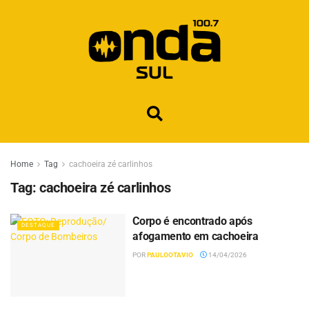
Home
Tag
cachoeira zé carlinhos
Tag:
cachoeira zé carlinhos
Corpo é encontrado após
DESTAQUE
afogamento em cachoeira
POR
PAULOOTAVIO
14/04/2026