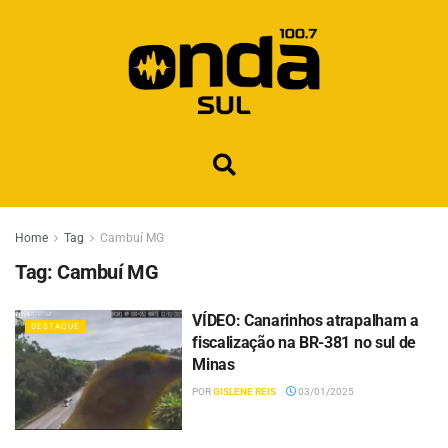
Home
Tag
Cambuí MG
Tag:
Cambuí MG
VÍDEO: Canarinhos atrapalham a
DESTAQUE
fiscalização na BR-381 no sul de
Minas
POR
GISLENE REIS
03/01/2025