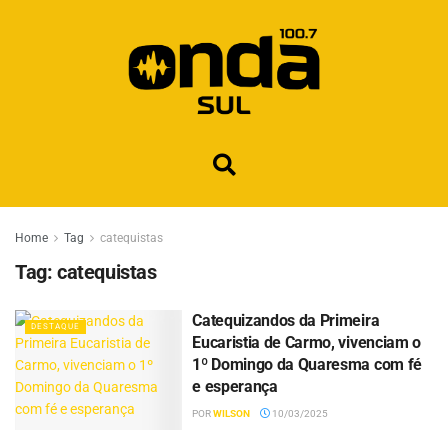
Home
Tag
catequistas
Tag:
catequistas
Catequizandos da Primeira
DESTAQUE
Eucaristia de Carmo, vivenciam o
1º Domingo da Quaresma com fé
e esperança
POR
WILSON
10/03/2025