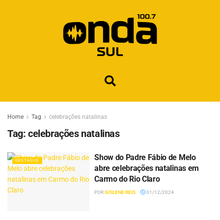
Home
Tag
celebrações natalinas
Tag:
celebrações natalinas
Show do Padre Fábio de Melo
DESTAQUE
abre celebrações natalinas em
Carmo do Rio Claro
POR
GISLENE REIS
01/12/2024