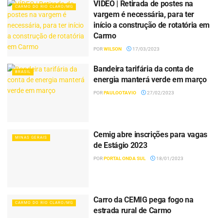
VÍDEO | Retirada de postes na
CARMO DO RIO CLARO/MG
vargem é necessária, para ter
início a construção de rotatória em
Carmo
POR
WILSON
17/03/2023
Bandeira tarifária da conta de
BRASIL
energia manterá verde em março
POR
PAULOOTAVIO
27/02/2023
Cemig abre inscrições para vagas
MINAS GERAIS
de Estágio 2023
POR
PORTAL ONDA SUL
18/01/2023
Carro da CEMIG pega fogo na
CARMO DO RIO CLARO/MG
estrada rural de Carmo