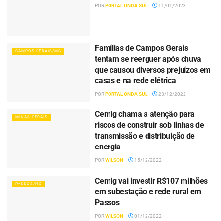
POR
PORTAL ONDA SUL
11/01/2023
Famílias de Campos Gerais
CAMPOS GERAIS/MG
tentam se reerguer após chuva
que causou diversos prejuízos em
casas e na rede elétrica
POR
PORTAL ONDA SUL
23/12/2022
Cemig chama a atenção para
MINAS GERAIS
riscos de construir sob linhas de
transmissão e distribuição de
energia
POR
WILSON
15/12/2022
Cemig vai investir R$107 milhões
PASSOS/MG
em subestação e rede rural em
Passos
POR
WILSON
01/12/2022