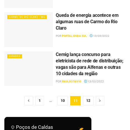
Queda de energia acontece em
CARMO DO RIO CLARO - MG
algumas ruas de Carmo do Rio
Claro
POR
PORTAL ONDA SUL
13/03/2022
Cemig lança concurso para
CIDADES
eletricista de rede de distribuição;
vagas são para Alfenas e outras
10 cidades da região
POR
PAULOOTAVIO
13/03/2022
1
…
10
11
12
Poços de Caldas