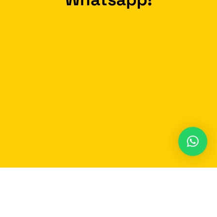
Participe do nosso grupo no Whatsapp e
receba em
tempo real
as notícias de Carmo do
Rio Claro e região!