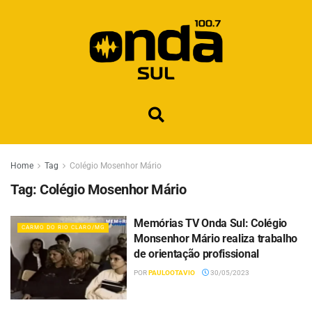
Home
Tag
Colégio Mosenhor Mário
Tag:
Colégio Mosenhor Mário
Memórias TV Onda Sul: Colégio
CARMO DO RIO CLARO/MG
Monsenhor Mário realiza trabalho
de orientação profissional
POR
PAULOOTAVIO
30/05/2023